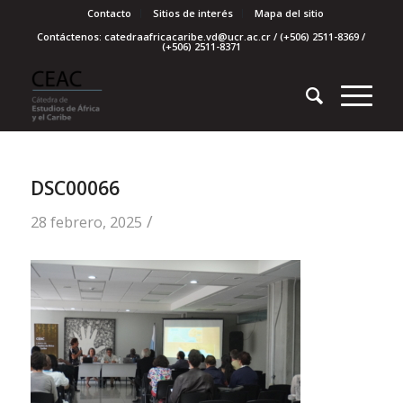
Contacto
Sitios de interés
Mapa del sitio
Contáctenos: catedraafricacaribe.vd@ucr.ac.cr / (+506) 2511-8369 /
(+506) 2511-8371
DSC00066
/
28 febrero, 2025