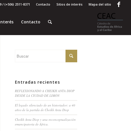
 / (+506) 2511-8371
Contacto
Sitios de interés
Mapa del sitio
interés
Contacto
Entradas recientes
REFLEXIONANDO A CHEIKH ANTA DIOP
DESDE LA CIUDAD DE LIMÓN
El legado silenciado de un historiador: a 40
años de la partida de Cheikh Anta Diop
Cheikh Anta Diop y una reconceptualización
emancipatoria de África.