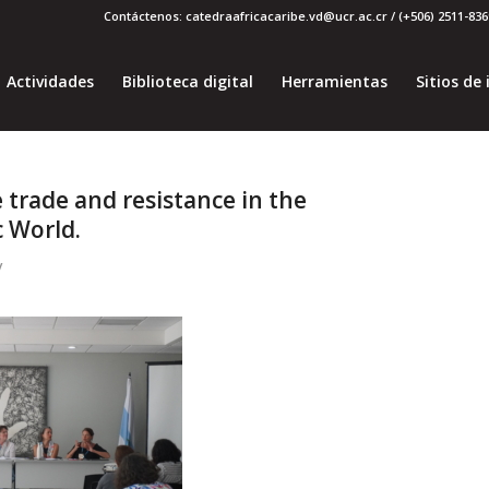
Contáctenos: catedraafricacaribe.vd@ucr.ac.cr / (+506) 2511-8369
Actividades
Biblioteca digital
Herramientas
Sitios de 
e trade and resistance in the
c World.
/