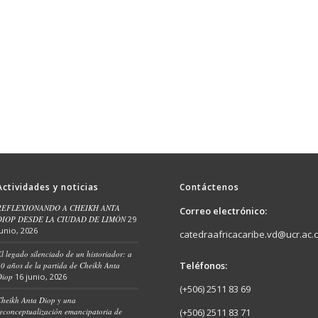
Actividades y noticias
Contáctenos
REFLEXIONANDO A CHEIKH ANTA
Correo electrónico:
DIOP DESDE LA CIUDAD DE LIMÓN
29
junio, 2026
catedraafricacaribe.vd@ucr.ac.c
l legado silenciado de un historiador: a
Teléfonos:
0 años de la partida de Cheikh Anta
Diop
16 junio, 2026
(+506) 2511 83 69
heikh Anta Diop y una
econceptualización emancipatoria de
(+506) 2511 83 71