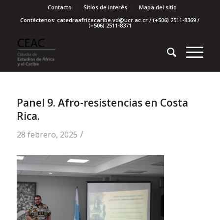
Contacto
Sitios de interés
Mapa del sitio
Contáctenos: catedraafricacaribe.vd@ucr.ac.cr / (+506) 2511-8369 /
(+506) 2511-8371
Panel 9. Afro-resistencias en Costa
Rica.
/
28 febrero, 2025