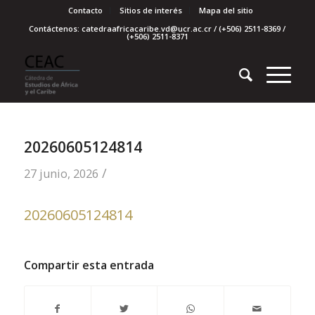
Contacto
Sitios de interés
Mapa del sitio
Contáctenos: catedraafricacaribe.vd@ucr.ac.cr / (+506) 2511-8369 /
(+506) 2511-8371
20260605124814
/
27 junio, 2026
20260605124814
Compartir esta entrada