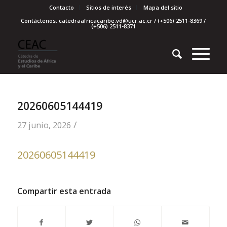
Contacto
Sitios de interés
Mapa del sitio
Contáctenos: catedraafricacaribe.vd@ucr.ac.cr / (+506) 2511-8369 /
(+506) 2511-8371
20260605144419
/
27 junio, 2026
20260605144419
Compartir esta entrada