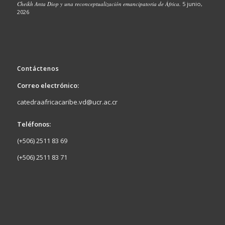
Cheikh Anta Diop y una reconceptualización emancipatoria de África.
5 junio,
2026
Contáctenos
Correo electrónico:
catedraafricacaribe.vd@ucr.ac.cr
Teléfonos:
(+506) 2511 83 69
(+506) 2511 83 71