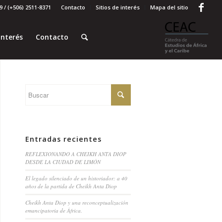
 / (+506) 2511-8371
Contacto
Sitios de interés
Mapa del sitio
interés
Contacto
Entradas recientes
REFLEXIONANDO A CHEIKH ANTA DIOP
DESDE LA CIUDAD DE LIMÓN
El legado silenciado de un historiador: a 40
años de la partida de Cheikh Anta Diop
Cheikh Anta Diop y una reconceptualización
emancipatoria de África.