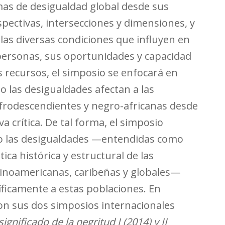
mas de desigualdad global desde sus
spectivas, intersecciones y dimensiones, y
las diversas condiciones que influyen en
s personas, sus oportunidades y capacidad
s recursos, el simposio se enfocará en
 las desigualdades afectan a las
frodescendientes y negro-africanas desde
a crítica. De tal forma, el simposio
o las desigualdades —entendidas como
tica histórica y estructural de las
tinoamericanas, caribeñas y globales—
íficamente a estas poblaciones. En
on sus dos simposios internacionales
 significado de
la negritud I (2014) y II