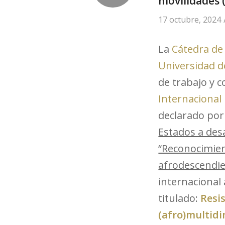
movilidades 
17 octubre, 2024
La
Cátedra de 
Universidad d
de trabajo y c
Internacional
declarado por
Estados a desa
“Reconocimient
afrodescendi
internacional 
titulado:
Resi
(afro)multid