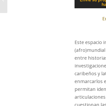
esclavitud en
Centroamérica: un
repaso a...
E
Este espacio i
(afro)mundial
entre histori
investigacion
caribeños y l
enmarcarlos e
permitan iden
articulacione
cuestionan la