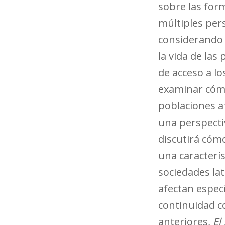
sobre las for
múltiples per
considerando 
la vida de la
de acceso a lo
examinar cómo
poblaciones a
una perspectiv
discutirá cóm
una caracterís
sociedades la
afectan espec
continuidad c
anteriores,
El