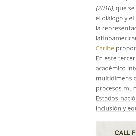
(2016)
, que se
el diálogo y e
la representa
latinoamerica
Caribe
propone
En este terce
académico int
multidimensio
procesos
mund
Estados-nació
inclusión y eq