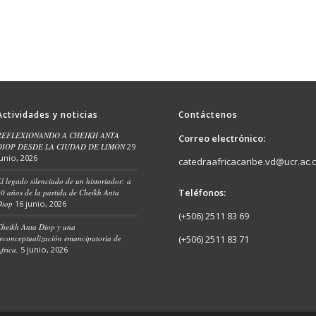
Actividades y noticias
Contáctenos
REFLEXIONANDO A CHEIKH ANTA
Correo electrónico:
DIOP DESDE LA CIUDAD DE LIMÓN
29
junio, 2026
catedraafricacaribe.vd@ucr.ac.c
l legado silenciado de un historiador: a
Teléfonos:
0 años de la partida de Cheikh Anta
Diop
16 junio, 2026
(+506) 2511 83 69
heikh Anta Diop y una
econceptualización emancipatoria de
(+506) 2511 83 71
frica.
5 junio, 2026