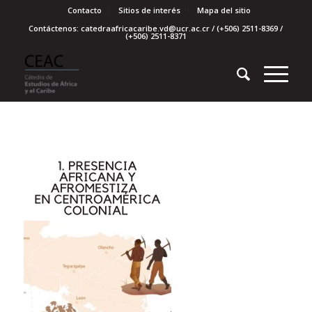
Contacto
Sitios de interés
Mapa del sitio
Contáctenos: catedraafricacaribe.vd@ucr.ac.cr / (+506) 2511-8369 /
(+506) 2511-8371