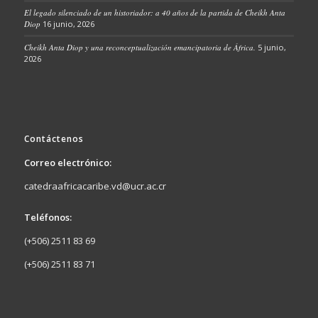
El legado silenciado de un historiador: a 40 años de la partida de Cheikh Anta
Diop
16 junio, 2026
Cheikh Anta Diop y una reconceptualización emancipatoria de África.
5 junio,
2026
Contáctenos
Correo electrónico:
catedraafricacaribe.vd@ucr.ac.cr
Teléfonos:
(+506) 2511 83 69
(+506) 2511 83 71