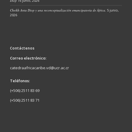
Diop
16 junio, 2026
Cheikh Anta Diop y una reconceptualización emancipatoria de África.
5 junio,
2026
Contáctenos
Correo electrónico:
catedraafricacaribe.vd@ucr.ac.cr
Teléfonos:
(+506) 2511 83 69
(+506) 2511 83 71