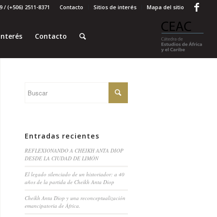
 / (+506) 2511-8371
Contacto
Sitios de interés
Mapa del sitio
interés
Contacto
Entradas recientes
REFLEXIONANDO A CHEIKH ANTA DIOP
DESDE LA CIUDAD DE LIMÓN
El legado silenciado de un historiador: a 40
años de la partida de Cheikh Anta Diop
Cheikh Anta Diop y una reconceptualización
emancipatoria de África.