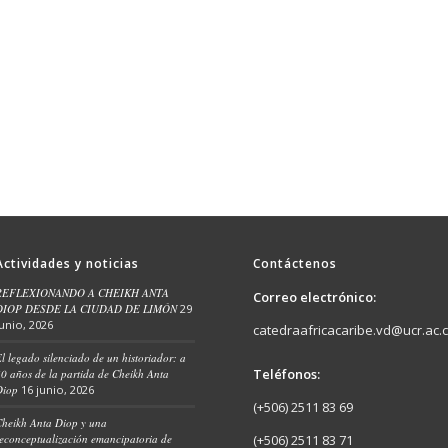
Actividades y noticias
Contáctenos
REFLEXIONANDO A CHEIKH ANTA
Correo electrónico:
DIOP DESDE LA CIUDAD DE LIMÓN
29
junio, 2026
catedraafricacaribe.vd@ucr.ac.c
l legado silenciado de un historiador: a
Teléfonos:
0 años de la partida de Cheikh Anta
Diop
16 junio, 2026
(+506) 2511 83 69
heikh Anta Diop y una
econceptualización emancipatoria de
(+506) 2511 83 71